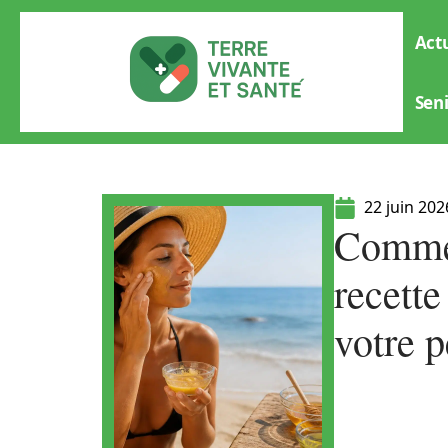
Actu
Sen
22 juin 202
Commen
recette
votre p