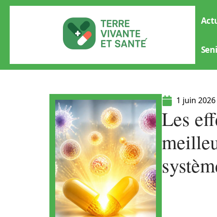
Actu
Sen
1 juin 2026
Les eff
meille
systèm