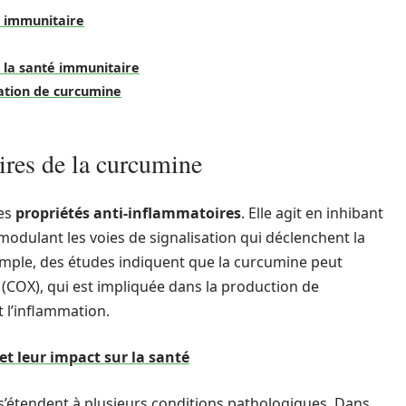
t immunitaire
r la santé immunitaire
ation de curcumine
ires de la curcumine
ses
propriétés anti-inflammatoires
. Elle agit en inhibant
odulant les voies de signalisation qui déclenchent la
emple, des études indiquent que la curcumine peut
 (COX), qui est impliquée dans la production de
 l’inflammation.
 et leur impact sur la santé
 s’étendent à plusieurs conditions pathologiques. Dans