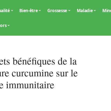
alité
Bien-être
Grossesse
Maladie
Min
iors
ets bénéfiques de la
ure curcumine sur le
e immunitaire