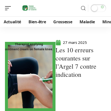
Actualité
Bien-être
Grossesse
Maladie
Min
27 mars 2025
Therapist applying
Les 10 erreurs
ointment cream on female knee.
courantes sur
l’Argel 7 contre
indication