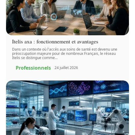
Itelis axa : fonctionnement et avantages
Dans un contexte où l'accès aux soins de santé est devenu une
préoccupation majeure pour de nombreux Français, le réseau
Itelis se distingue comme
…
Professionnels
24 juillet 2026