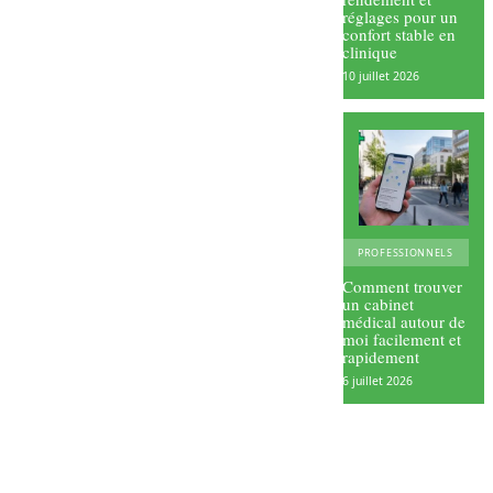
réglages pour un
confort stable en
clinique
10 juillet 2026
PROFESSIONNELS
Comment trouver
un cabinet
médical autour de
moi facilement et
rapidement
6 juillet 2026
L’import
ance
d’un
Comme
avis