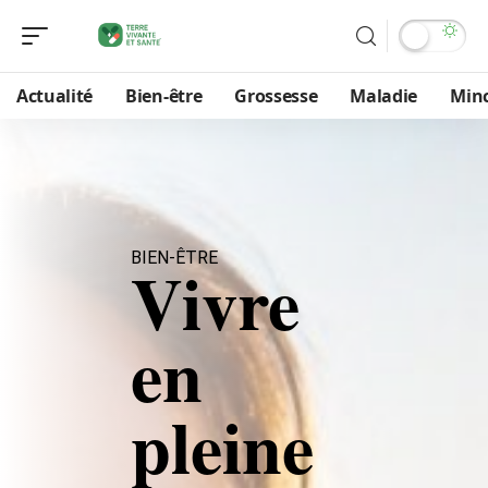
Actualité
Bien-être
Grossesse
Maladie
Min
BIEN-ÊTRE
Vivre
en
pleine