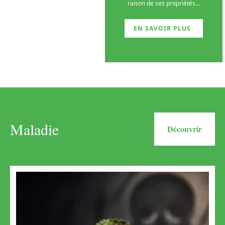
raison de ses propriétés
…
EN SAVOIR PLUS
Maladie
Découvrir