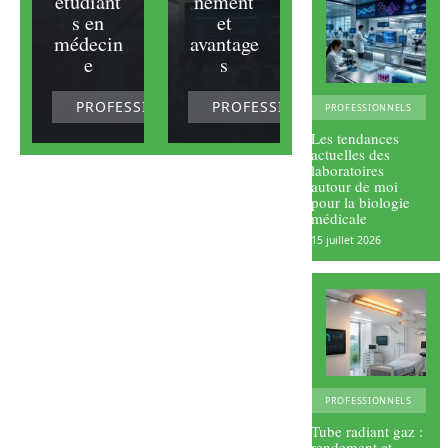
étudiant
nement
s en
et
médecin
avantage
e
s
PROFESSIONNELS
PROFESSIONNELS
PROFESSIONNELS
Les tendances
actuelles des
laboratoires
autour de moi
pour la biologie
médicale
15 juillet 2026
PROFESSIONNELS
Tube radiant gaz :
rendement et