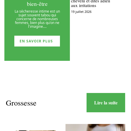
chevelu et dites adieu
bien-être
aux irritations
La sécheresse intime est un
19 juillet 2026
sujet souvent tabou qui
concerne de nombreuses
femmes, bien plus qu'on ne
l'imagine.
…
EN SAVOIR PLUS
Grossesse
Lire la suite