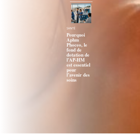
SANTÉ
Pourquoi
Aphm
Phoceo, le
fond de
dotation de
l’AP-HM
est essentiel
pour
l’avenir des
soins