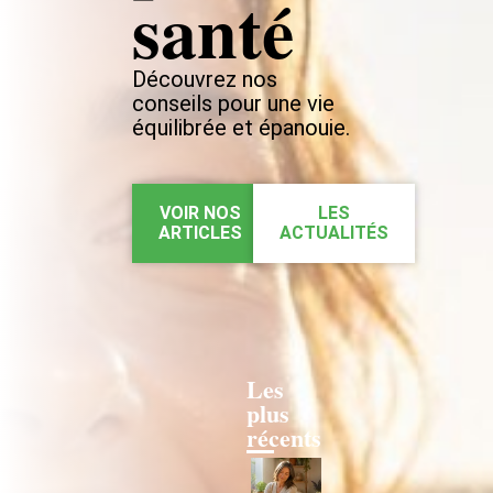
santé
Découvrez nos
conseils pour une vie
équilibrée et épanouie.
VOIR NOS
LES
ARTICLES
ACTUALITÉS
Les
plus
récents