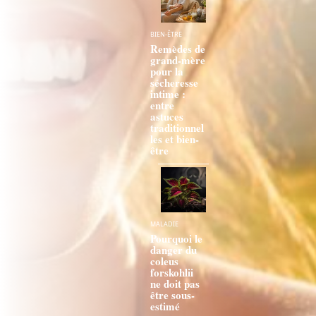
BIEN-ÊTRE
Remèdes de
grand-mère
pour la
sécheresse
intime :
entre
astuces
traditionnel
les et bien-
être
MALADIE
Pourquoi le
danger du
coleus
forskohlii
ne doit pas
être sous-
estimé