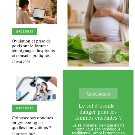
GROSSESSE
Ovulation et prise de
poids sur le forum :
témoignages inspirants
et conseils pratiques
22 mai 2026
Grossesse
Le sel d’oseille :
GROSSESSE
danger pour les
femmes enceintes ?
Colposcopes optiques
en gynécologie :
Le sel d'oseille, bien que moins
quelles innovations ?
connu que son homologue
traditionnel, attire l’attention en
12 octobre 2025