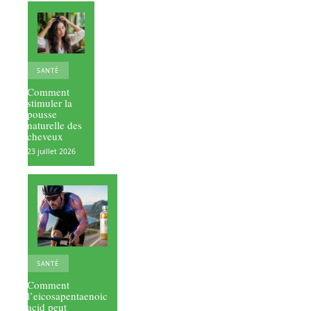
SANTÉ
Comment
stimuler la
pousse
naturelle des
cheveux
23 juillet 2026
SANTÉ
Comment
l’eicosapentaenoic
acid peut