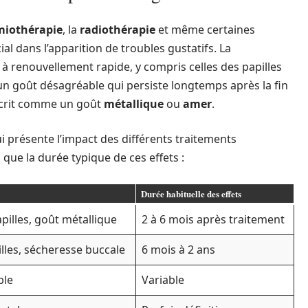
miothérapie
, la
radiothérapie
et même certaines
l dans l’apparition de troubles gustatifs. La
s à renouvellement rapide, y compris celles des papilles
c un goût désagréable qui persiste longtemps après la fin
écrit comme un goût
métallique
ou
amer
.
qui présente l’impact des différents traitements
 que la durée typique de ces effets :
Durée habituelle des effets
pilles, goût métallique
2 à 6 mois après traitement
illes, sécheresse buccale
6 mois à 2 ans
ble
Variable