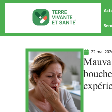
Actu
Sen
22 mai 202
Mauvai
bouche
expéri