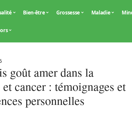
alité
Bien-être
Grossesse
Maladie
Min
iors
6
s goût amer dans la
 et cancer : témoignages et
ences personnelles