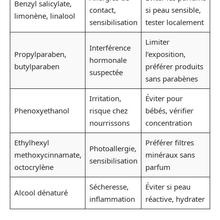
Benzyl salicylate,
contact,
si peau sensible,
limonène, linalool
sensibilisation
tester localement
Limiter
Interférence
Propylparaben,
l’exposition,
hormonale
butylparaben
préférer produits
suspectée
sans parabènes
Irritation,
Éviter pour
Phenoxyethanol
risque chez
bébés, vérifier
nourrissons
concentration
Ethylhexyl
Préférer filtres
Photoallergie,
methoxycinnamate,
minéraux sans
sensibilisation
octocrylène
parfum
Sécheresse,
Éviter si peau
Alcool dénaturé
inflammation
réactive, hydrater