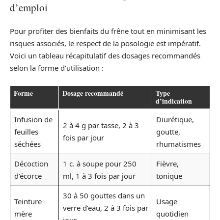
d’emploi
Pour profiter des bienfaits du frêne tout en minimisant les
risques associés, le respect de la posologie est impératif.
Voici un tableau récapitulatif des dosages recommandés
selon la forme d’utilisation :
Forme
Dosage recommandé
Type
d’indication
Infusion de
Diurétique,
2 à 4 g par tasse, 2 à 3
feuilles
goutte,
fois par jour
séchées
rhumatismes
Décoction
1 c. à soupe pour 250
Fièvre,
d’écorce
ml, 1 à 3 fois par jour
tonique
30 à 50 gouttes dans un
Teinture
Usage
verre d’eau, 2 à 3 fois par
mère
quotidien
jour