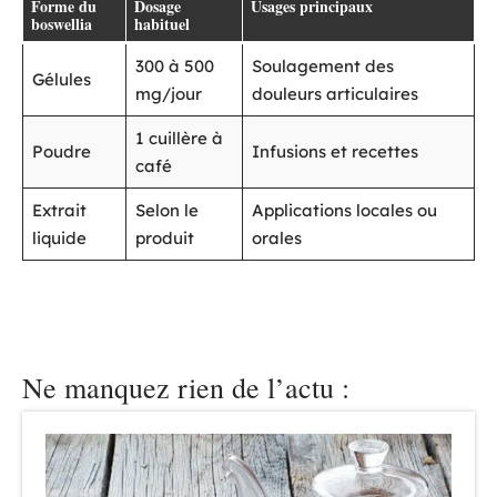
Forme du
Dosage
Usages principaux
boswellia
habituel
300 à 500
Soulagement des
Gélules
mg/jour
douleurs articulaires
1 cuillère à
Poudre
Infusions et recettes
café
Extrait
Selon le
Applications locales ou
liquide
produit
orales
Ne manquez rien de l’actu :