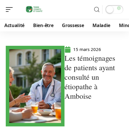
Actualité
Bien-être
Grossesse
Maladie
Min
15 mars 2026
Les témoignages
de patients ayant
consulté un
étiopathe à
Amboise