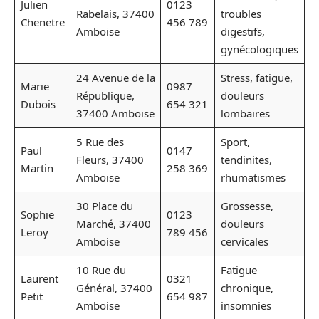
Julien
0123
Rabelais, 37400
troubles
Chenetre
456 789
Amboise
digestifs,
gynécologiques
24 Avenue de la
Stress, fatigue,
Marie
0987
République,
douleurs
Dubois
654 321
37400 Amboise
lombaires
5 Rue des
Sport,
Paul
0147
Fleurs, 37400
tendinites,
Martin
258 369
Amboise
rhumatismes
30 Place du
Grossesse,
Sophie
0123
Marché, 37400
douleurs
Leroy
789 456
Amboise
cervicales
10 Rue du
Fatigue
Laurent
0321
Général, 37400
chronique,
Petit
654 987
Amboise
insomnies