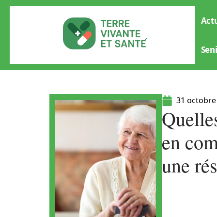
Actu
Sen
31 octobre
Quelles
en com
une rés