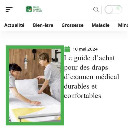
Actualité
Bien-être
Grossesse
Maladie
Min
10 mai 2024
Le guide d’achat
pour des draps
d’examen médical
durables et
confortables