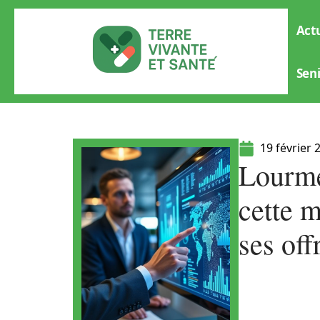
Actu
Sen
19 février 
Lourme
cette m
ses off