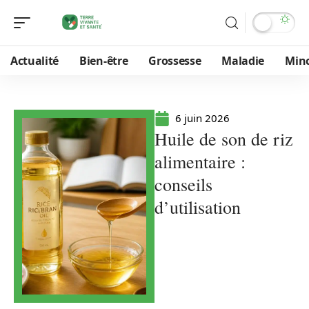
Actualité
Bien-être
Grossesse
Maladie
Min
6 juin 2026
Huile de son de riz
alimentaire :
conseils
d’utilisation