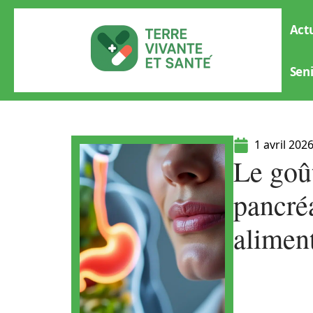
Actu
Sen
1 avril 202
Le goû
pancréa
alimen