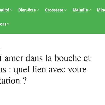
alité
Bien-être
Grossesse
Maladie
Min
iors
6
t amer dans la bouche et
s : quel lien avec votre
tation ?