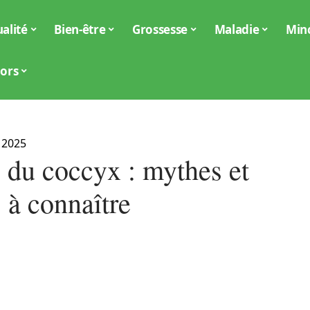
alité
Bien-être
Grossesse
Maladie
Min
iors
 2025
e du coccyx : mythes et
s à connaître