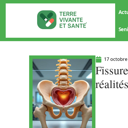
Actu
Sen
17 octobre
Fissur
réalité