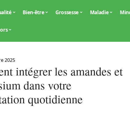
alité
Bien-être
Grossesse
Maladie
Min
iors
re 2025
t intégrer les amandes et
ium dans votre
tation quotidienne