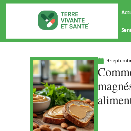
Actu
Sen
9 septemb
Commen
magnés
alimen