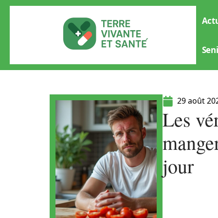
Actu
Sen
29 août 20
Les vé
manger
jour