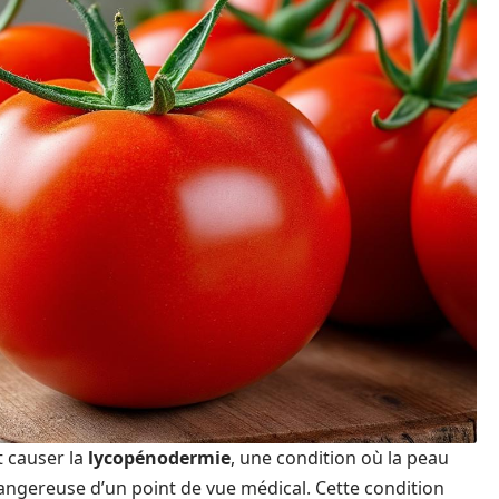
t causer la
lycopénodermie
, une condition où la peau
angereuse d’un point de vue médical. Cette condition