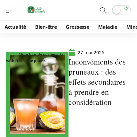
Actualité
Bien-être
Grossesse
Maladie
Min
27 mai 2025
Plum brandy or slivovitz
Inconvénients des
with fresh ripe plums
pruneaux : des
effets secondaires
à prendre en
considération