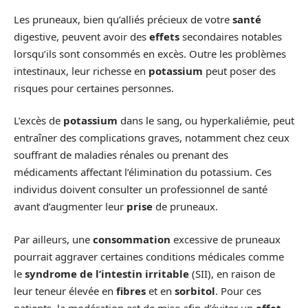
Les pruneaux, bien qu’alliés précieux de votre
santé
digestive, peuvent avoir des
effets
secondaires notables
lorsqu’ils sont consommés en excès. Outre les problèmes
intestinaux, leur richesse en
potassium
peut poser des
risques pour certaines personnes.
L’excès de
potassium
dans le sang, ou hyperkaliémie, peut
entraîner des complications graves, notamment chez ceux
souffrant de maladies rénales ou prenant des
médicaments affectant l’élimination du potassium. Ces
individus doivent consulter un professionnel de santé
avant d’augmenter leur
prise
de pruneaux.
Par ailleurs, une
consommation
excessive de pruneaux
pourrait aggraver certaines conditions médicales comme
le
syndrome de l’intestin irritable
(SII), en raison de
leur teneur élevée en
fibres
et en
sorbitol
. Pour ces
patients, la modération est de mise afin d’éviter un
effet