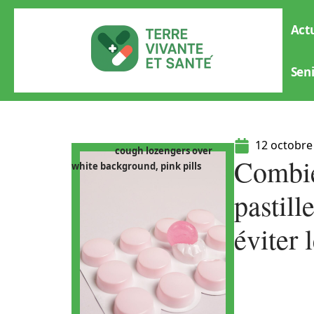
Actu
Sen
12 octobre
cough lozengers over
Combie
white background, pink pills
pastill
éviter 