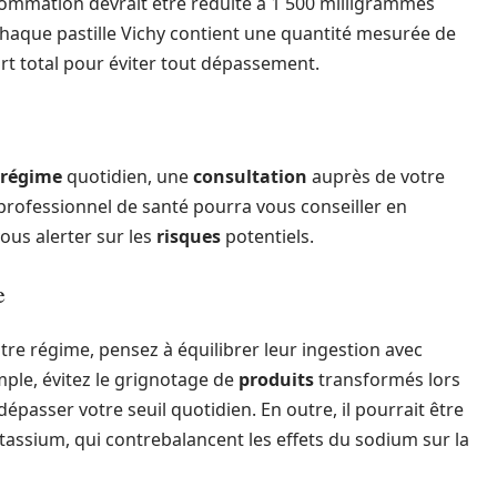
sommation devrait être réduite à 1 500 milligrammes
chaque pastille Vichy contient une quantité mesurée de
ort total pour éviter tout dépassement.
régime
quotidien, une
consultation
auprès de votre
 professionnel de santé pourra vous conseiller en
ous alerter sur les
risques
potentiels.
e
tre régime, pensez à équilibrer leur ingestion avec
ple, évitez le grignotage de
produits
transformés lors
passer votre seuil quotidien. En outre, il pourrait être
tassium, qui contrebalancent les effets du sodium sur la