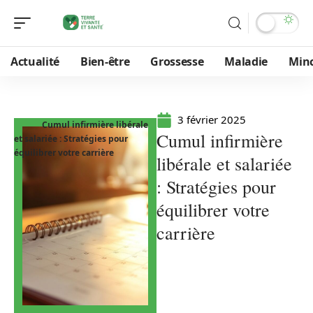
Actualité
Bien-être
Grossesse
Maladie
Min
3 février 2025
Cumul infirmière libérale
Cumul infirmière
et salariée : Stratégies pour
équilibrer votre carrière
libérale et salariée
: Stratégies pour
équilibrer votre
carrière