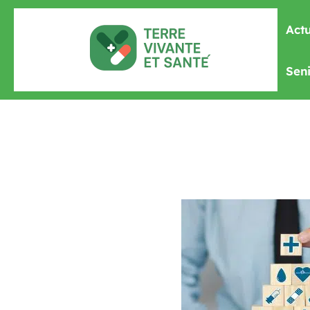
Actu
Seni