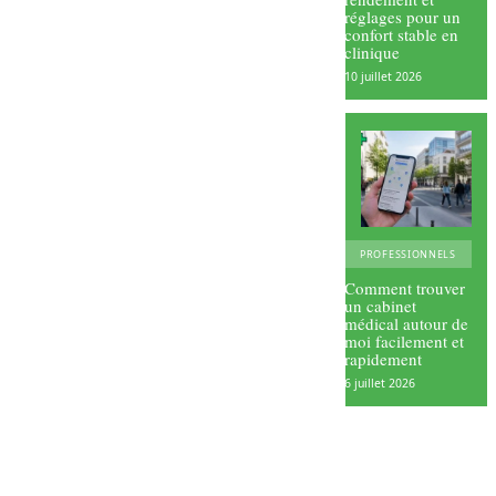
réglages pour un
confort stable en
clinique
10 juillet 2026
PROFESSIONNELS
Comment trouver
un cabinet
médical autour de
moi facilement et
rapidement
6 juillet 2026
L’import
ance
d’un
Comme
avis