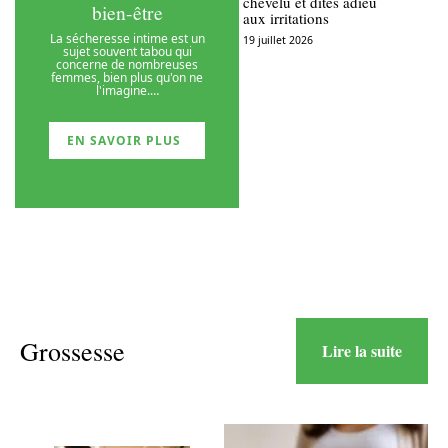
chevelu et dites adieu
bien-être
aux irritations
La sécheresse intime est un
19 juillet 2026
sujet souvent tabou qui
concerne de nombreuses
femmes, bien plus qu'on ne
l'imagine.
…
EN SAVOIR PLUS
Grossesse
Lire la suite