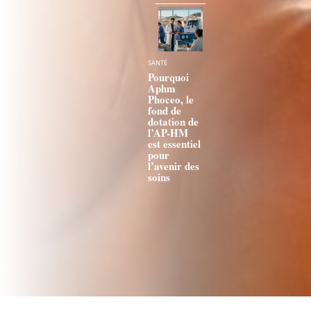
SANTÉ
Pourquoi
Aphm
Phoceo, le
fond de
dotation de
l’AP-HM
est essentiel
pour
l’avenir des
soins