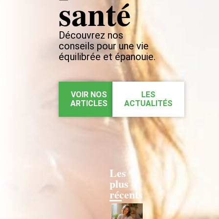
santé
Découvrez nos
conseils pour une vie
équilibrée et épanouie.
VOIR NOS
LES
ARTICLES
ACTUALITÉS
Les
plus
récents