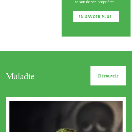
raison de ses propriétés
…
EN SAVOIR PLUS
Maladie
Découvrir