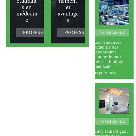
étudiant
nement
s en
et
médecin
avantage
e
s
PROFESSIONNELS
PROFESSIONNELS
PROFESSIONNELS
Les tendances
actuelles des
laboratoires
autour de moi
pour la biologie
médicale
15 juillet 2026
PROFESSIONNELS
Tube radiant gaz :
rendement et