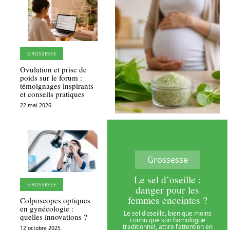
GROSSESSE
Ovulation et prise de
poids sur le forum :
témoignages inspirants
et conseils pratiques
22 mai 2026
Grossesse
Le sel d’oseille :
GROSSESSE
danger pour les
femmes enceintes ?
Colposcopes optiques
en gynécologie :
Le sel d'oseille, bien que moins
quelles innovations ?
connu que son homologue
traditionnel, attire l’attention en
12 octobre 2025