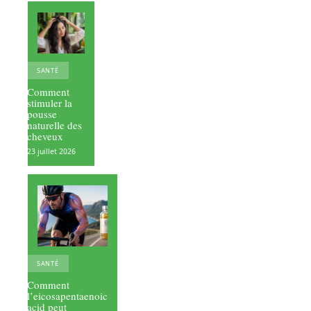
SANTÉ
Comment
stimuler la
pousse
naturelle des
cheveux
23 juillet 2026
SANTÉ
Comment
l’eicosapentaenoic
acid peut