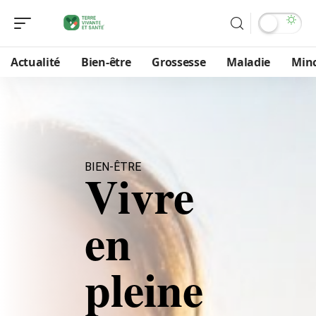
Actualité
Bien-être
Grossesse
Maladie
Min
BIEN-ÊTRE
Vivre
en
pleine