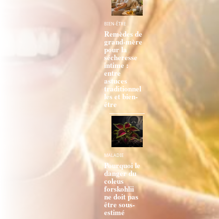
BIEN-ÊTRE
Remèdes de
grand-mère
pour la
sécheresse
intime :
entre
astuces
traditionnel
les et bien-
être
MALADIE
Pourquoi le
danger du
coleus
forskohlii
ne doit pas
être sous-
estimé