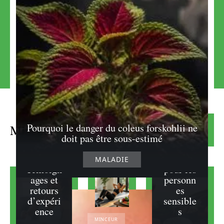
L’avis de
la
Les
protéine
aliments
whey
à éviter
pour
avec
Pourquoi le danger du coleus forskohlii ne
Minceur
Lire la suite
maigrir
l’histam
doit pas être sous-estimé
chez une
ine : un
femme :
guide
MALADIE
Témoign
pour les
ages et
personn
retours
es
d’expéri
sensible
ence
s
MINCEUR