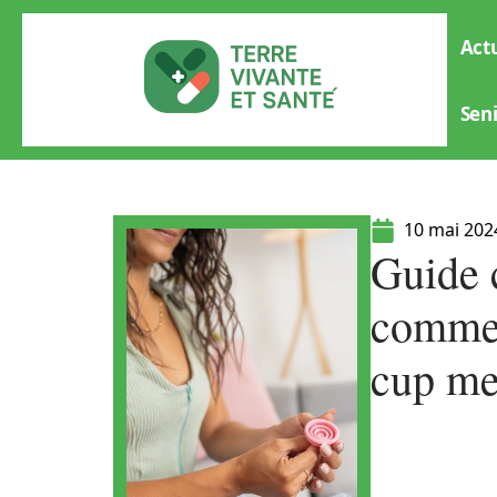
Actu
Sen
10 mai 202
Guide 
comment
cup me